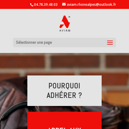
04.78.39.48.03
aviam.rhonealpes@outlook.fr
Sélectionner une page
POURQUOI
ADHÉRER ?